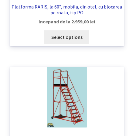
Platforma RARIS, la 60°, mobila, din otel, cu blocarea
pe roata, tip PO
Incepand de la
2.959,00
lei
Select options