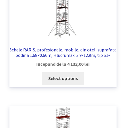
Coș
copil
Extinde
Contact
meniul
copil
Schele RARIS, profesionale, mobile, din otel, suprafata
podina 1.68×0.66m, Hlucrumax: 3.9-12.9m, tip S1–
Incepand de la
4.132,00
lei
Select options