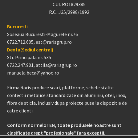
CUI: RO1829385
R.C.: J35/2998/1992
Bucuresti
Soseaua Bucuresti-Magurele nr.76
0722.712.605, est@rarisgrup.ro
Denta(Sediul central)
Str. Principala nr. 535
0722.247.901, attila@rarisgrup.ro
manuela.beca@yahoo.ro
Firma Raris produce scari, platforme, schele si alte
confectii metalice standardizate din aluminiu, otel, inox,
fibra de sticla, inclusiv dupa proiecte puse la dispozitie de
catre clienti.
Conform normelor EN, toate produsele noastre sunt
clasificate drept "profesionale" fara exceptii.