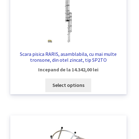
Coș
copil
Extinde
Contact
meniul
copil
Scara pisica RARIS, asamblabila, cu mai multe
tronsone, din otel zincat, tip SP2TO
Incepand de la
14.342,00
lei
Select options