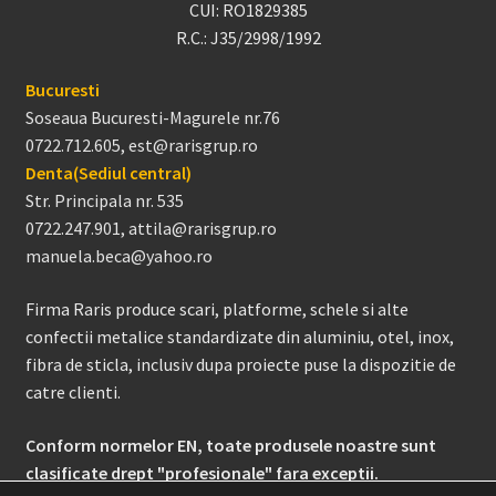
CUI: RO1829385
R.C.: J35/2998/1992
Bucuresti
Soseaua Bucuresti-Magurele nr.76
0722.712.605, est@rarisgrup.ro
Denta(Sediul central)
Str. Principala nr. 535
0722.247.901, attila@rarisgrup.ro
manuela.beca@yahoo.ro
Firma Raris produce scari, platforme, schele si alte
confectii metalice standardizate din aluminiu, otel, inox,
fibra de sticla, inclusiv dupa proiecte puse la dispozitie de
catre clienti.
Conform normelor EN, toate produsele noastre sunt
clasificate drept "profesionale" fara exceptii.