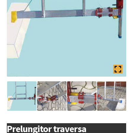
Coș
copil
Extinde
Contact
meniul
copil
Prelungitor traversa