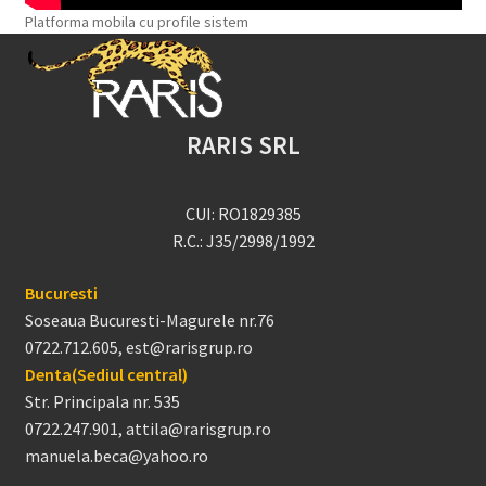
Platforma mobila cu profile sistem
RARIS SRL
CUI: RO1829385
R.C.: J35/2998/1992
Bucuresti
Soseaua Bucuresti-Magurele nr.76
0722.712.605, est@rarisgrup.ro
Denta(Sediul central)
Str. Principala nr. 535
0722.247.901, attila@rarisgrup.ro
manuela.beca@yahoo.ro