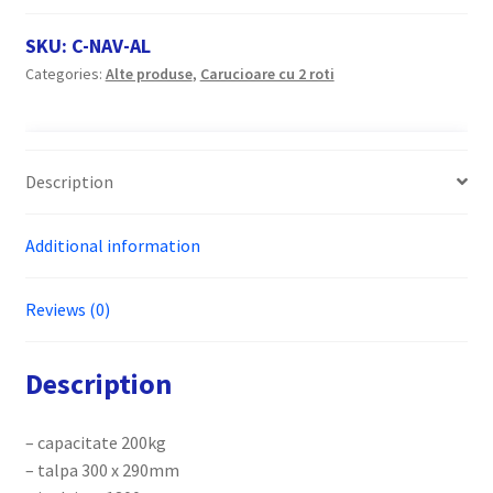
aluminiu
pentru
SKU:
C-NAV-AL
navete
Categories:
Alte produse
,
Carucioare cu 2 roti
quantity
Description
Additional information
Reviews (0)
Description
– capacitate 200kg
– talpa 300 x 290mm