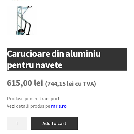
Coș
copil
Extinde
Contact
meniul
copil
Carucioare din aluminiu
pentru navete
615,00
lei
(
744,15
lei
cu TVA)
Produse pentru transport
Vezi detalii produs pe
raris.ro
Carucioare
Add to cart
din