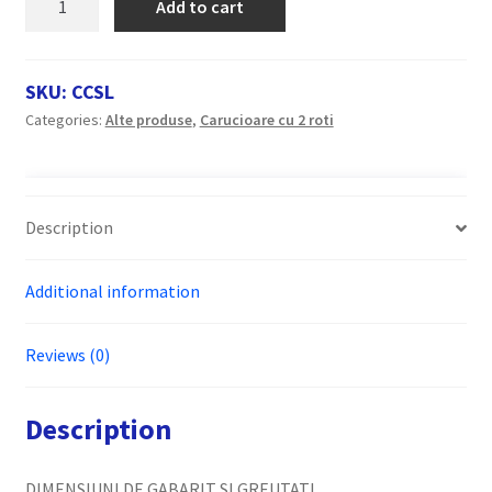
Add to cart
de
pubela
RARIS
SKU:
CCSL
pentru
Categories:
Alte produse
,
Carucioare cu 2 roti
curatenie
stradala,
cod
CCS
Description
quantity
Additional information
Reviews (0)
Description
DIMENSIUNI DE GABARIT SI GREUTATI