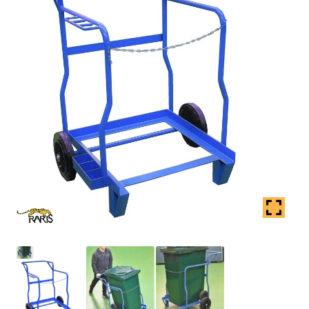
Coș
copil
Extinde
Contact
meniul
copil