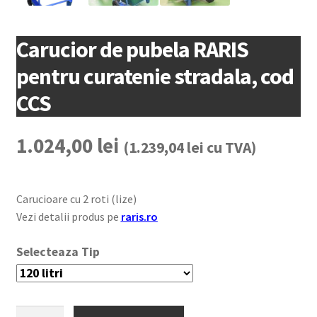
Carucior de pubela RARIS
pentru curatenie stradala, cod
CCS
1.024,00
lei
(
1.239,04
lei
cu TVA)
Carucioare cu 2 roti (lize)
Vezi detalii produs pe
raris.ro
Tip
Carucior