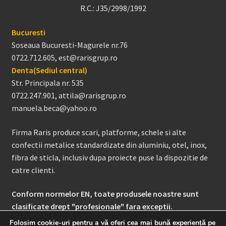
R.C.: J35/2998/1992
Bucuresti
Soseaua Bucuresti-Magurele nr.76
0722.712.605, est@rarisgrup.ro
Denta(Sediul central)
Str. Principala nr. 535
0722.247.901, attila@rarisgrup.ro
manuela.beca@yahoo.ro
Firma Raris produce scari, platforme, schele si alte
confectii metalice standardizate din aluminiu, otel, inox,
fibra de sticla, inclusiv dupa proiecte puse la dispozitie de
catre clienti.
Conform normelor EN, toate produsele noastre sunt
clasificate drept "profesionale" fara exceptii.
Folosim cookie-uri pentru a vă oferi cea mai bună experiență pe