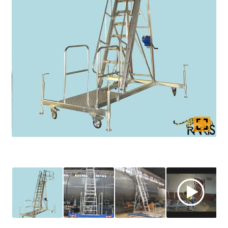
Coș
copil
Extinde
Contact
meniul
copil