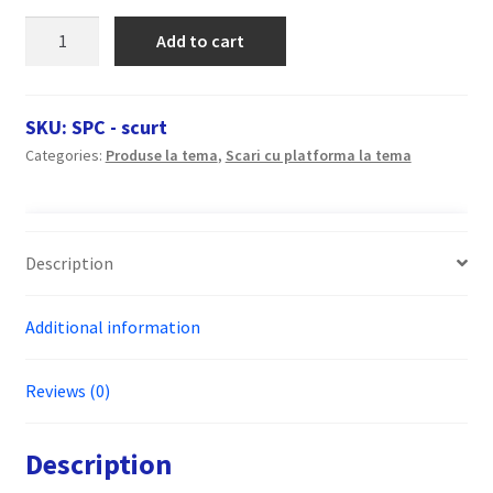
Scara
Add to cart
platforma
aluminiu
RARIS
SKU:
SPC - scurt
pentru
Categories:
Produse la tema
,
Scari cu platforma la tema
cisterne
tip
SPC
quantity
Description
Additional information
Reviews (0)
Description