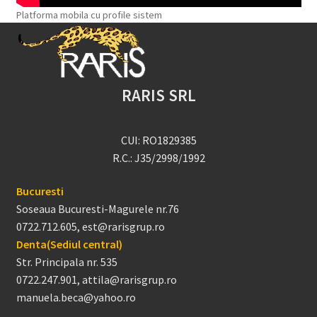
Platforma mobila cu profile sistem
RARIS SRL
CUI: RO1829385
R.C.: J35/2998/1992
Bucuresti
Soseaua Bucuresti-Magurele nr.76
0722.712.605, est@rarisgrup.ro
Denta(Sediul central)
Str. Principala nr. 535
0722.247.901, attila@rarisgrup.ro
manuela.beca@yahoo.ro