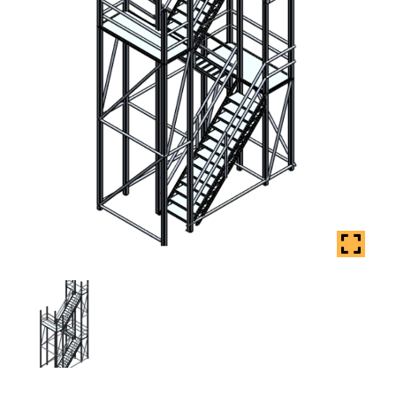
Coș
copil
Extinde
Contact
meniul
copil