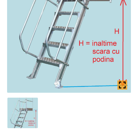
Coș
copil
Extinde
Contact
meniul
copil