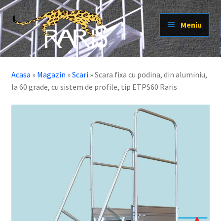
Sari
Sari
Meniu
la
la
navigare
conținut
Extinde
Scari cu platforma
meniul
Acasa
»
Magazin
»
Scari
»
Scara fixa cu podina, din aluminiu,
Extinde
Scari pisica
copil
la 60 grade, cu sistem de profile, tip ETPS60 Raris
meniul
Extinde
Scari
copil
meniul
Extinde
Platforme
copil
meniul
Extinde
Schele
copil
meniul
Extinde
Electroizolante
copil
meniul
Extinde
Produse la tema
copil
meniul
Extinde
Alte produse
copil
meniul