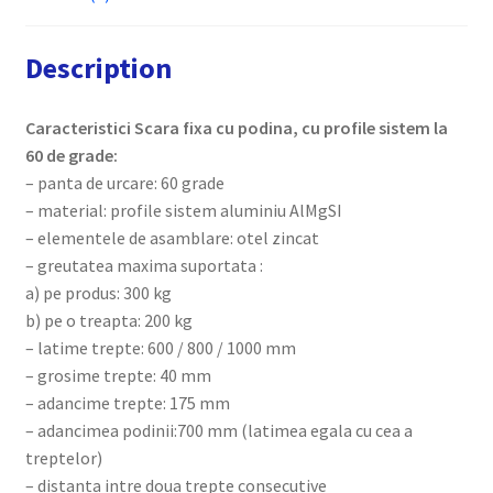
ETPS60
Raris
Description
quantity
Caracteristici Scara fixa cu podina, cu profile sistem la
60 de grade:
– panta de urcare: 60 grade
– material: profile sistem aluminiu AlMgSI
– elementele de asamblare: otel zincat
– greutatea maxima suportata :
a) pe produs: 300 kg
b) pe o treapta: 200 kg
– latime trepte: 600 / 800 / 1000 mm
– grosime trepte: 40 mm
– adancime trepte: 175 mm
– adancimea podinii:700 mm (latimea egala cu cea a
treptelor)
– distanta intre doua trepte consecutive