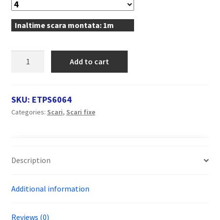
Inaltime scara montata: 1m
Scara
Add to cart
fixa
cu
podina,
SKU:
ETPS6064
din
Categories:
Scari
,
Scari fixe
aluminiu,
la
60
grade,
Description
cu
sistem
Additional information
de
profile,
tip
Reviews (0)