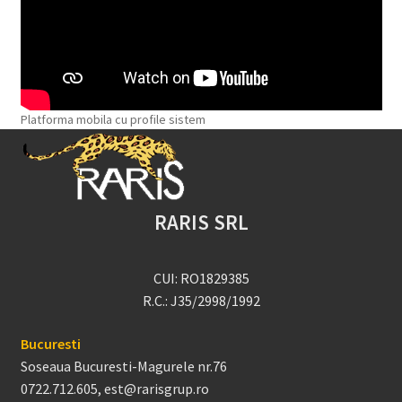
Platforma mobila cu profile sistem
RARIS SRL
CUI: RO1829385
R.C.: J35/2998/1992
Bucuresti
Soseaua Bucuresti-Magurele nr.76
0722.712.605, est@rarisgrup.ro