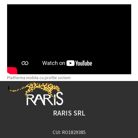
Platforma mobila cu profile sistem
RARIS SRL
CUI: RO1829385