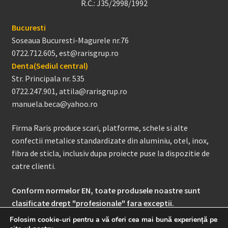
R.C.: J35/2998/1992
Bucuresti
Soseaua Bucuresti-Magurele nr.76
0722.712.605, est@rarisgrup.ro
Denta(Sediul central)
Str. Principala nr. 535
0722.247.901, attila@rarisgrup.ro
manuela.beca@yahoo.ro
Firma Raris produce scari, platforme, schele si alte
confectii metalice standardizate din aluminiu, otel, inox,
fibra de sticla, inclusiv dupa proiecte puse la dispozitie de
catre clienti.
Conform normelor EN, toate produsele noastre sunt
clasificate drept "profesionale" fara exceptii.
Folosim cookie-uri pentru a vă oferi cea mai bună experiență pe