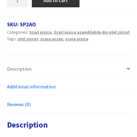
Add to cart
pisica
RARIS,
asamblabila,
SKU:
SP2AO
din
Categories:
Scari pisica
,
Scari pisica asamblabile din otel zincat
otel
Tags:
otel zincat
,
scara acces
,
scara pisica
zincat,
inaltime
acoperis
de
Description
la
4.76m
Additional information
la
5.60m,
cod
Reviews (0)
SP2AO
quantity
Description