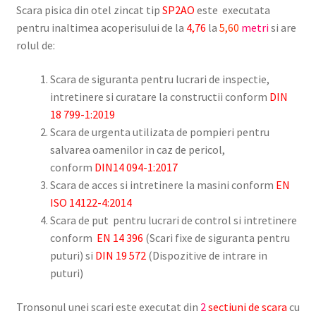
Scara pisica din otel zincat tip
SP2AO
este executata
pentru inaltimea acoperisului de la
4,76
la
5,60
metri
si are
rolul de:
Scara de siguranta pentru lucrari de inspectie,
intretinere si curatare la constructii conform
DIN
18 799-1:2019
Scara de urgenta utilizata de pompieri pentru
salvarea oamenilor in caz de pericol,
conform
DIN14 094-1:2017
Scara de acces si intretinere la masini conform
EN
ISO 14122-4:2014
Scara de put pentru lucrari de control si intretinere
conform
EN 14 396
(Scari fixe de siguranta pentru
puturi) si
DIN 19 572
(Dispozitive de intrare in
puturi)
Tronsonul unei scari este executat din
2
sectiuni de scara
cu