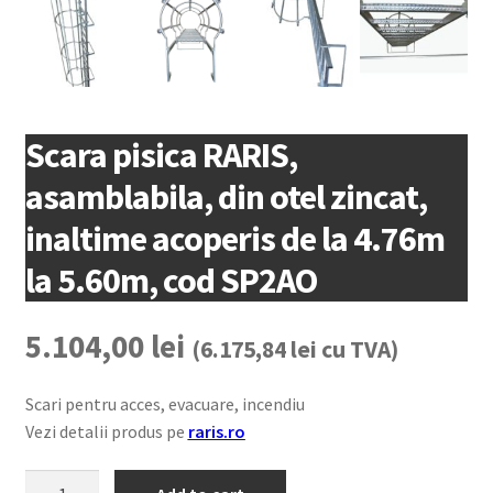
Scara pisica RARIS,
asamblabila, din otel zincat,
inaltime acoperis de la 4.76m
la 5.60m, cod SP2AO
5.104,00
lei
(
6.175,84
lei
cu TVA)
Scari pentru acces, evacuare, incendiu
Vezi detalii produs pe
raris.ro
Scara