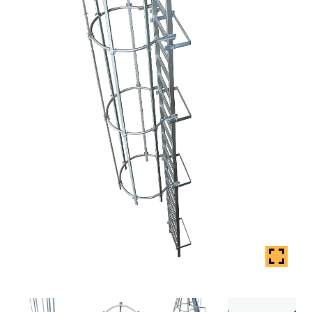
Coș
copil
Extinde
Contact
meniul
copil