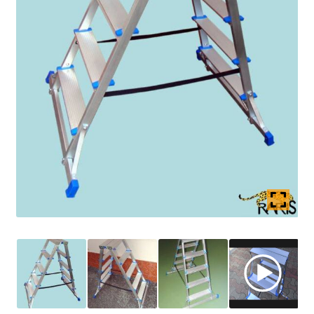
Coș
copil
Extinde
Contact
meniul
copil