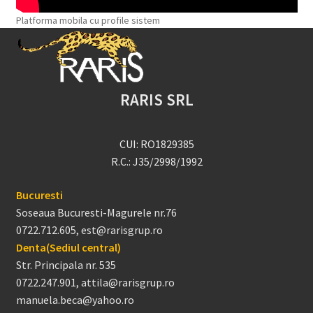
Platforma mobila cu profile sistem
RARIS SRL
CUI: RO1829385
R.C.: J35/2998/1992
Bucuresti
Soseaua Bucuresti-Magurele nr.76
0722.712.605, est@rarisgrup.ro
Denta(Sediul central)
Str. Principala nr. 535
0722.247.901, attila@rarisgrup.ro
manuela.beca@yahoo.ro