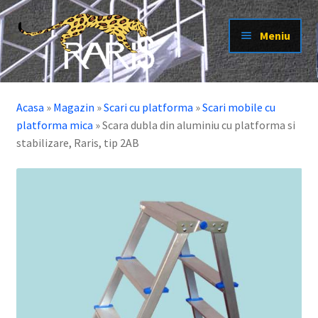
Sari
Sari
Meniu
la
la
navigare
conținut
Extinde
Scari cu platforma
meniul
Acasa
»
Magazin
»
Scari cu platforma
»
Scari mobile cu
Extinde
Scari pisica
copil
platforma mica
»
Scara dubla din aluminiu cu platforma si
meniul
Extinde
Scari
stabilizare, Raris, tip 2AB
copil
meniul
Extinde
Platforme
copil
meniul
Extinde
Schele
copil
meniul
Extinde
Electroizolante
copil
meniul
Extinde
Produse la tema
copil
meniul
Extinde
Alte produse
copil
meniul