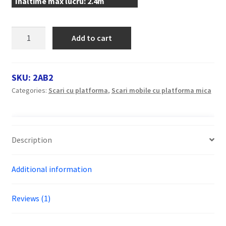
Inaltime max lucru: 2.4m
Scara
Add to cart
dubla
din
aluminiu
SKU:
2AB2
cu
Categories:
Scari cu platforma
,
Scari mobile cu platforma mica
platforma
si
stabilizare,
Raris,
Description
tip
2AB
Additional information
quantity
Reviews (1)