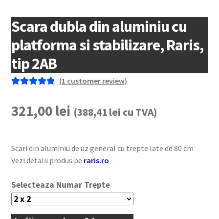
Scara dubla din aluminiu cu
platforma si stabilizare, Raris,
tip 2AB
(
1
customer review)
Rated
1
5.00
out of 5
321,00
lei
(
388,41
lei
cu TVA)
based on
customer
rating
Scari din aluminiu de uz general cu trepte late de 80 cm
Vezi detalii produs pe
raris.ro
Numar Trepte