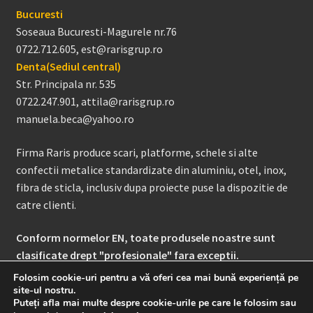
Bucuresti
Soseaua Bucuresti-Magurele nr.76
0722.712.605, est@rarisgrup.ro
Denta(Sediul central)
Str. Principala nr. 535
0722.247.901, attila@rarisgrup.ro
manuela.beca@yahoo.ro
Firma Raris produce scari, platforme, schele si alte
confectii metalice standardizate din aluminiu, otel, inox,
fibra de sticla, inclusiv dupa proiecte puse la dispozitie de
catre clienti.
Conform normelor EN, toate produsele noastre sunt
clasificate drept "profesionale" fara exceptii.
Folosim cookie-uri pentru a vă oferi cea mai bună experiență pe
site-ul nostru.
Contul meu
Manuale
Puteți afla mai multe despre cookie-urile pe care le folosim sau