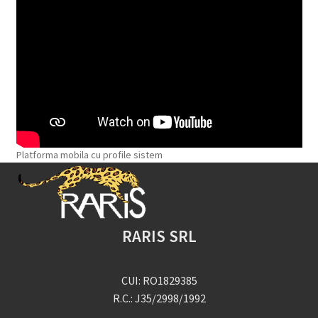
Platforma mobila cu profile sistem
RARIS SRL
CUI: RO1829385
R.C.: J35/2998/1992