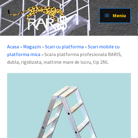
Sari
Sari
Meniu
la
la
navigare
conținut
Extinde
Scari cu platforma
meniul
Acasa
»
Magazin
»
Scari cu platforma
»
Scari mobile cu
Extinde
Scari pisica
copil
platforma mica
»
Scara platforma profesionala RARIS,
meniul
Extinde
Scari
dubla, rigidizata, inaltime mare de lucru, tip 2NL
copil
meniul
Extinde
Platforme
copil
meniul
Extinde
Schele
copil
meniul
Extinde
Electroizolante
copil
meniul
Extinde
Produse la tema
copil
meniul
Extinde
Alte produse
copil
meniul