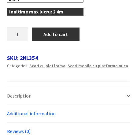
Inaltime max lucru: 2.4m
Scara
Add to cart
platforma
profesionala
RARIS,
SKU:
2NL354
dubla,
Categories:
Scari cu platforma
,
Scari mobile cu platforma mica
rigidizata,
inaltime
mare
de
Description
lucru,
tip
Additional information
2NL
quantity
Reviews (0)