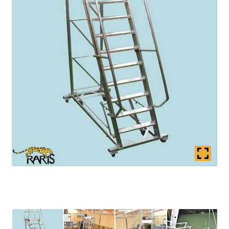
Coș
copil
Extinde
Contact
meniul
copil