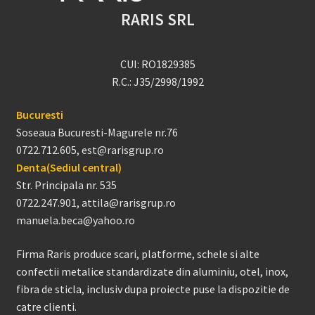
RARIS SRL
CUI: RO1829385
R.C.: J35/2998/1992
Bucuresti
Soseaua Bucuresti-Magurele nr.76
0722.712.605, est@rarisgrup.ro
Denta(Sediul central)
Str. Principala nr. 535
0722.247.901, attila@rarisgrup.ro
manuela.beca@yahoo.ro
Firma Raris produce scari, platforme, schele si alte
confectii metalice standardizate din aluminiu, otel, inox,
fibra de sticla, inclusiv dupa proiecte puse la dispozitie de
catre clienti.