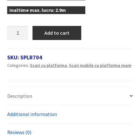
Inaltime max. lucru: 2.9m
Scara
Add to cart
mobila
cu
platforma,
SKU:
SPLR704
din
Categories:
Scari cu platforma
,
Scari mobile cu platforma mare
aluminiu,
la
70°,
cu
Description
maneta,
produs
Additional information
RARIS,
tip
SPLR70
Reviews (0)
quantity