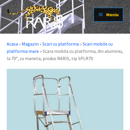
Sari
Sari
Meniu
la
la
navigare
conținut
Extinde
Scari cu platforma
meniul
Acasa
»
Magazin
»
Scari cu platforma
»
Scari mobile cu
Extinde
Scari pisica
copil
platforma mare
»
Scara mobila cu platforma, din aluminiu,
meniul
Extinde
Scari
la 70°, cu maneta, produs RARIS, tip SPLR70
copil
meniul
Extinde
Platforme
copil
meniul
Extinde
Schele
copil
meniul
Extinde
Electroizolante
copil
meniul
Extinde
Produse la tema
copil
meniul
Extinde
Alte produse
copil
meniul