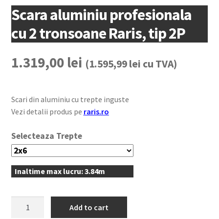
Scara aluminiu profesionala
cu 2 tronsoane Raris, tip 2P
1.319,00
lei
(
1.595,99
lei
cu TVA)
Scari din aluminiu cu trepte inguste
Vezi detalii produs pe
raris.ro
Trepte
Inaltime max lucru: 3.84m
Scara
Add to cart
aluminiu