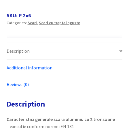
profesionala
cu
SKU:
P 2x6
2
Categories:
Scari
,
Scari cu trepte inguste
tronsoane
Raris,
tip
2P
Description
quantity
Additional information
Reviews (0)
Description
Caracteristici generale scara aluminiu cu 2 tronsoane
– executie conform normei EN 131