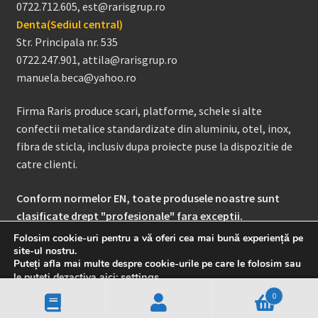
0722.712.605, est@rarisgrup.ro
Denta(Sediul central)
Str. Principala nr. 535
0722.247.901, attila@rarisgrup.ro
manuela.beca@yahoo.ro
Firma Raris produce scari, platforme, schele si alte
confectii metalice standardizate din aluminiu, otel, inox,
fibra de sticla, inclusiv dupa proiecte puse la dispozitie de
catre clienti.
Conform normelor EN, toate produsele noastre sunt
clasificate drept "profesionale" fara exceptii.
Folosim cookie-uri pentru a vă oferi cea mai bună experiență pe
site-ul nostru.
Contul meu
Manuale
Puteți afla mai multe despre cookie-urile pe care le folosim sau
settings
.
le puteți dezactiva aici:
0
Close GDPR Cookie Banner
Accept
Setări