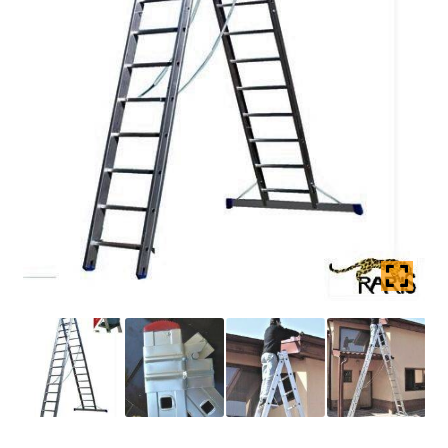
Coș
copil
Extinde
Contact
meniul
copil